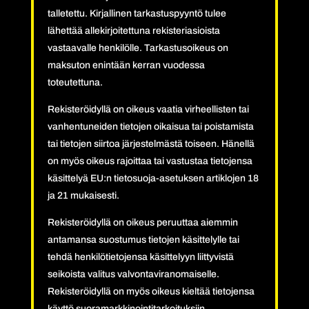
talletettu. Kirjallinen tarkastuspyyntö tulee
lähettää allekirjoitettuna rekisteriasioista
vastaavalle henkilölle. Tarkastusoikeus on
maksuton enintään kerran vuodessa
toteutettuna.
Rekisteröidyllä on oikeus vaatia virheellisten tai
vanhentuneiden tietojen oikaisua tai poistamista
tai tietojen siirtoa järjestelmästä toiseen. Hänellä
on myös oikeus rajoittaa tai vastustaa tietojensa
käsittelyä EU:n tietosuoja-asetuksen artiklojen 18
ja 21 mukaisesti.
Rekisteröidyllä on oikeus peruuttaa aiemmin
antamansa suostumus tietojen käsittelylle tai
tehdä henkilötietojensa käsittelyyn liittyvistä
seikoista valitus valvontaviranomaiselle.
Rekisteröidyllä on myös oikeus kieltää tietojensa
käyttö suoramarkkinointitarkoituksiin.